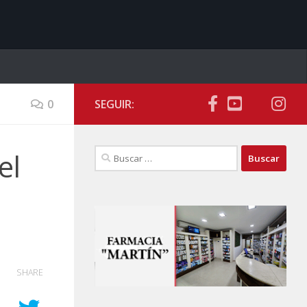
0
SEGUIR:
Buscar:
el
SHARE