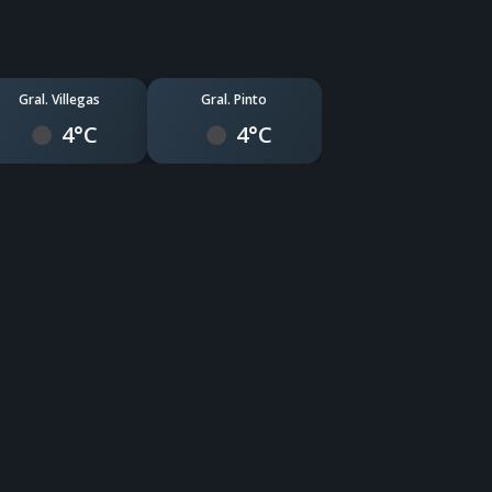
Gral. Villegas
Gral. Pinto
4°C
4°C