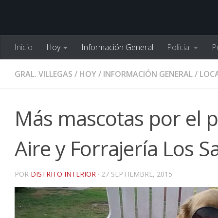
Inicio
Hoy
Información General
Policial
Po
GRAL. VILLEGAS
/
HOY
/
INFORMACIÓN GENERAL
/
LOCA
Más mascotas por el p
Aire y Forrajería Los S
POR
DISTRITO INTERIOR
·
27 SEPTIEMBRE, 2015