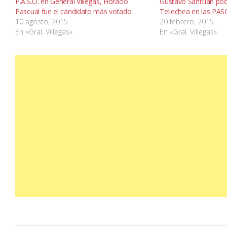
P.A.S.O. en General Villegas, Horacio
Gustavo Santillán po
Pascual fue el candidato más votado
Tellechea en las PAS
10 agosto, 2015
20 febrero, 2015
En «Gral. Villegas»
En «Gral. Villegas»