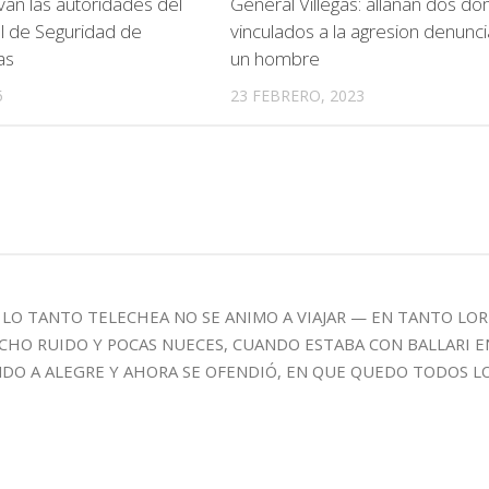
an las autoridades del
General Villegas: allanan dos dom
l de Seguridad de
vinculados a la agresion denunc
as
un hombre
5
23 FEBRERO, 2023
 LO TANTO TELECHEA NO SE ANIMO A VIAJAR — EN TANTO LO
O RUIDO Y POCAS NUECES, CUANDO ESTABA CON BALLARI E
ANDO A ALEGRE Y AHORA SE OFENDIÓ, EN QUE QUEDO TODOS L