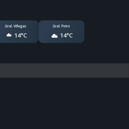
Gral. Villegas
Gral. Pinto
14°C
14°C