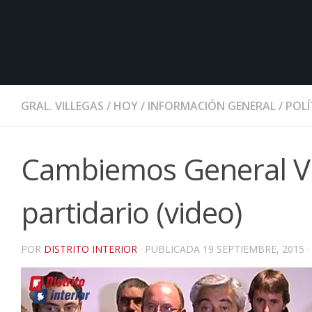
GRAL. VILLEGAS
/
HOY
/
INFORMACIÓN GENERAL
/
POLÍ
Cambiemos General Vil
partidario (video)
POR
DISTRITO INTERIOR
· PUBLICADA
19 SEPTIEMBRE, 2015
·