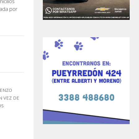
icilios
iada por
RENZO
N VEZ DE
OS