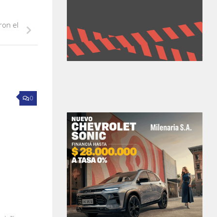
ron el
0