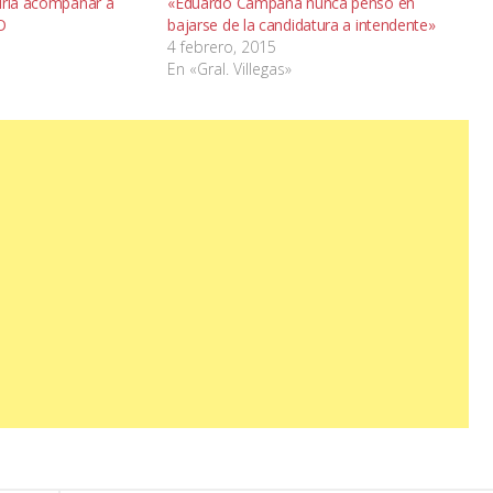
dría acompañar a
«Eduardo Campana nunca pensó en
O
bajarse de la candidatura a intendente»
4 febrero, 2015
En «Gral. Villegas»