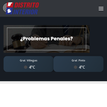
Gral. Villegas
Gral. Pinto
4°C
4°C