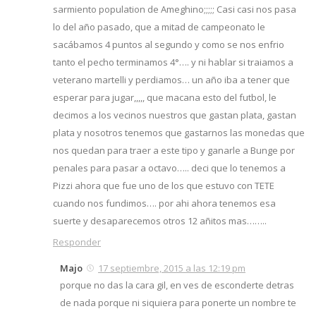
sarmiento population de Ameghino;;;;; Casi casi nos pasa
lo del año pasado, que a mitad de campeonato le
sacábamos 4 puntos al segundo y como se nos enfrio
tanto el pecho terminamos 4°…. y ni hablar si traiamos a
veterano martelli y perdiamos… un año iba a tener que
esperar para jugar,,,,, que macana esto del futbol, le
decimos a los vecinos nuestros que gastan plata, gastan
plata y nosotros tenemos que gastarnos las monedas que
nos quedan para traer a este tipo y ganarle a Bunge por
penales para pasar a octavo….. deci que lo tenemos a
Pizzi ahora que fue uno de los que estuvo con TETE
cuando nos fundimos…. por ahi ahora tenemos esa
suerte y desaparecemos otros 12 añitos mas……..
Responder
Majo
17 septiembre, 2015 a las 12:19 pm
porque no das la cara gil, en ves de esconderte detras
de nada porque ni siquiera para ponerte un nombre te