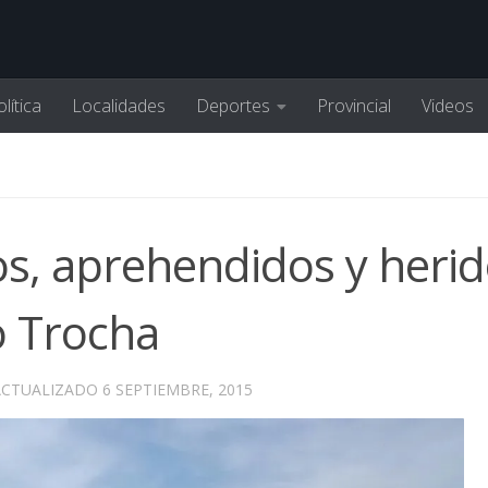
lítica
Localidades
Deportes
Provincial
Videos
os, aprehendidos y heri
o Trocha
ACTUALIZADO
6 SEPTIEMBRE, 2015