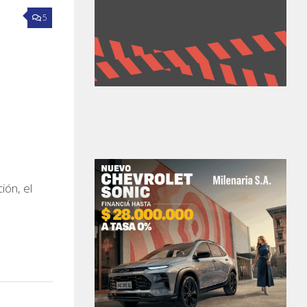
5
ción, el