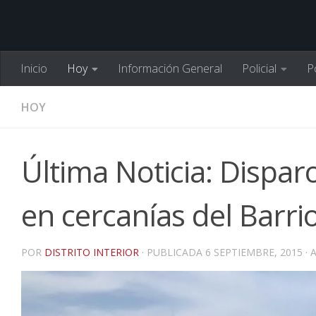
Inicio
Hoy
Información General
Policial
Po
HOY
Última Noticia: Dispar
en cercanías del Barri
POR
DISTRITO INTERIOR
· PUBLICADA
6 SEPTIEMBRE, 2015
· 