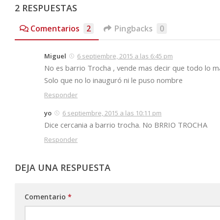
2 RESPUESTAS
Comentarios
2
Pingbacks
0
Miguel
6 septiembre, 2015 a las 6:45 pm
No es barrio Trocha , vende mas decir que todo lo ma
Solo que no lo inauguró ni le puso nombre
Responder
yo
6 septiembre, 2015 a las 10:11 pm
Dice cercania a barrio trocha. No BRRIO TROCHA
Responder
DEJA UNA RESPUESTA
Comentario
*