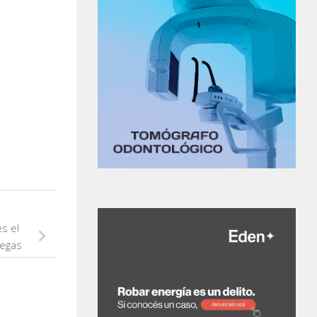
s el
legas