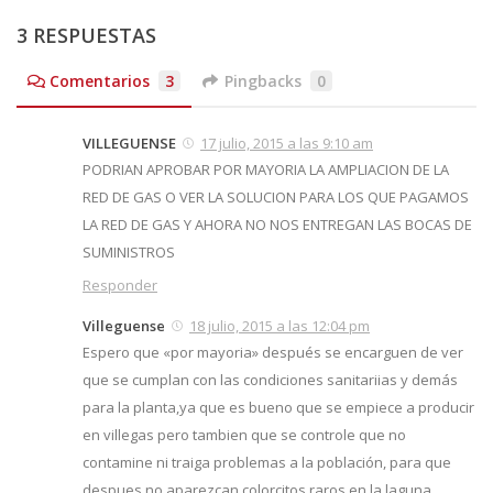
3 RESPUESTAS
Comentarios
3
Pingbacks
0
VILLEGUENSE
17 julio, 2015 a las 9:10 am
PODRIAN APROBAR POR MAYORIA LA AMPLIACION DE LA
RED DE GAS O VER LA SOLUCION PARA LOS QUE PAGAMOS
LA RED DE GAS Y AHORA NO NOS ENTREGAN LAS BOCAS DE
SUMINISTROS
Responder
Villeguense
18 julio, 2015 a las 12:04 pm
Espero que «por mayoria» después se encarguen de ver
que se cumplan con las condiciones sanitariias y demás
para la planta,ya que es bueno que se empiece a producir
en villegas pero tambien que se controle que no
contamine ni traiga problemas a la población, para que
despues no aparezcan colorcitos raros en la laguna,