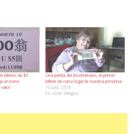
de billetes de $5
Una perlita del Bicentenario, el primer
ga un bono
billete de curso legal de nuestra provincia
 valor
10 julio, 2016
En «Gral. Villegas»