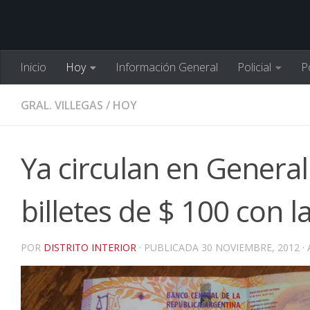
Inicio
Hoy
Información General
Policial
Po
GRAL. VILLEGAS
/
HOY
Ya circulan en General 
billetes de $ 100 con 
POR
DISTRITO INTERIOR
· PUBLICADA
30 NOVIEMBRE, 2012
·