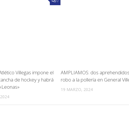
0
tlético Villegas impone el
AMPLIAMOS: dos aprehendidos 
cancha de hockey y habrá
robo a la pollería en General Vil
 «Leonas»
19 MARZO, 2024
 2024