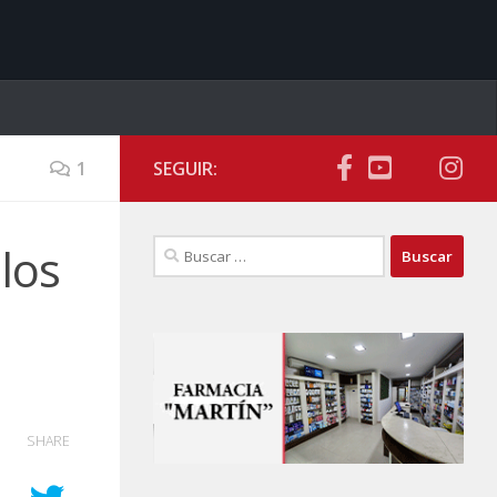
1
SEGUIR:
Buscar:
los
SHARE