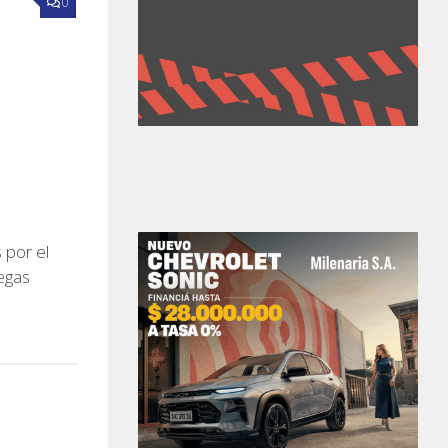
0
por el
legas