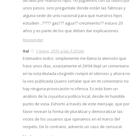
de lado por nuestros hijos. no juguemos con su futuro por
unos pesos. sino preguntale donde están las fabricas y
alguna sede de univ.nacional para que nuestros hijos
estudien ..????? gas??? agua?? crecimiento?? estuvo 20
años y es parte de los que deben dar explicaciones.
Responder
Itaí
1 mayo, 2015 a las 3:29 pm
Estimados todos: simplemente me llama la atención que
hace unos días, exactamente el 29/04 dejé un comentario
en la nota titulada:»Segretín rompió el silencio» y ahora no
la veo publicada.Quiero señalar que en mi comentario no
hay ninguna provocación ni ofensa. Es más bien un
análisis de la coyuntura política local, desde mi humilde
punto de vista. Exhorto a través de este mensaje, que por
favor revean la forma de pluralizar y democratizar las
voces de los usuarios que opinamos en el marco del
respeto. De lo contrario, advierto un caso de censura!.