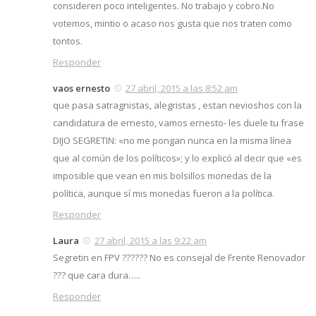
consideren poco inteligentes. No trabajo y cobro.No
votemos, mintio o acaso nos gusta que nos traten como
tontos.
Responder
vaos ernesto
27 abril, 2015 a las 8:52 am
que pasa satragnistas, alegristas , estan nevioshos con la
candidatura de ernesto, vamos ernesto- les duele tu frase
DIJO SEGRETIN: «no me pongan nunca en la misma línea
que al común de los políticos»; y lo explicó al decir que «es
imposible que vean en mis bolsillos monedas de la
política, aunque sí mis monedas fueron a la política.
Responder
Laura
27 abril, 2015 a las 9:22 am
Segretin en FPV ?????? No es consejal de Frente Renovador
??? que cara dura…..
Responder