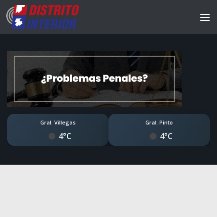
Gral. Villegas
Gral. Pinto
4°C
4°C