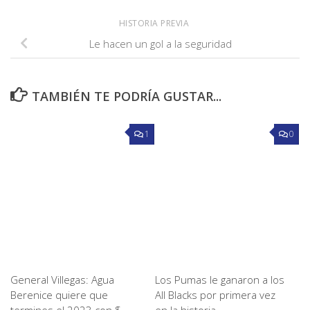
HISTORIA PREVIA
Le hacen un gol a la seguridad
TAMBIÉN TE PODRÍA GUSTAR...
1
0
General Villegas: Agua
Los Pumas le ganaron a los
Berenice quiere que
All Blacks por primera vez
termines el 2023 con $
en la historia