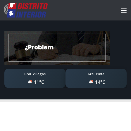
Gral. Villegas
Gral. Pinto
11°C
14°C