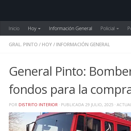
Inicio
Hoy
Información General
Policial
Po
GRAL. PINTO
/
HOY
/
INFORMACIÓN GENERAL
General Pinto: Bomber
fondos para la compra
POR
DISTRITO INTERIOR
· PUBLICADA
29 JULIO, 2025
· ACTU