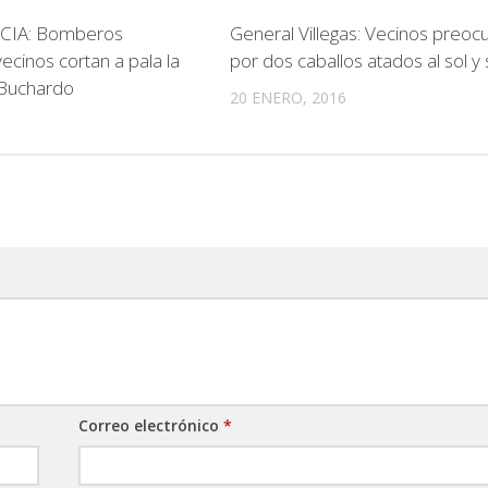
CIA: Bomberos
General Villegas: Vecinos preo
vecinos cortan a pala la
por dos caballos atados al sol y 
 Buchardo
20 ENERO, 2016
Correo electrónico
*