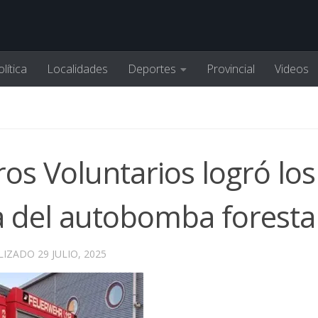
lítica
Localidades
Deportes
Provincial
Videos
os Voluntarios logró los
 del autobomba foresta
ALIZADO
29 JULIO, 2025