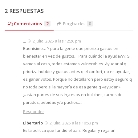
2 RESPUESTAS
Comentarios
2
Pingbacks
0
...
2 julio, 2025 a las 12:26 pm
Buenísimo… Y para la gente que prioriza gastos en
bienestar en vez de gustos… Para cuándo la ayuda???. Si
vamos al caso, todos estamos vulnerables. Ayudar al q
prioriza hobbie y gustos antes q el confort, no es ayudar,
es ganar votos. Porque no detallaron pero estoy seguro q
no toda pero si la mayoría de esa gente q «ayudan»
gastan partes de sus ingresos en boliches, turnos de
partidos, bebidas y/o puchos….
Responder
Libertario
2 julio, 2025 a las 10:53 pm
Es la política que fundió el país! Regalar y regalar!