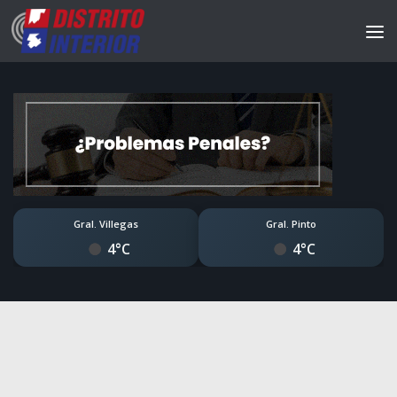
Gral. Villegas
Gral. Pinto
4°C
4°C