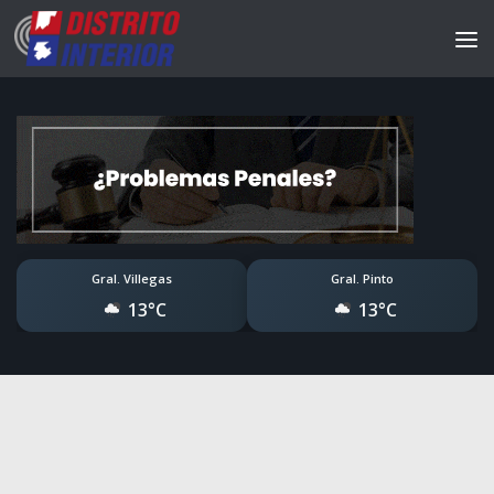
Gral. Villegas
Gral. Pinto
13°C
13°C