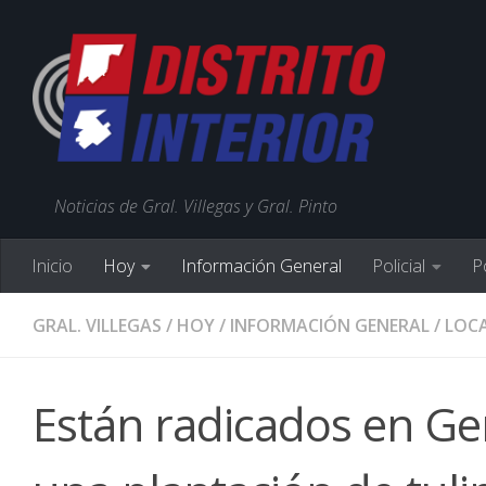
Noticias de Gral. Villegas y Gral. Pinto
Inicio
Hoy
Información General
Policial
Po
GRAL. VILLEGAS
/
HOY
/
INFORMACIÓN GENERAL
/
LOCA
Están radicados en Gen