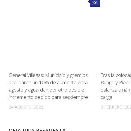
0
General Villegas: Municipio y gremios
Tras la coloca
acordaron un 10% de aumento para
Bunge y Piedri
agosto y aguardan por otro posible
balanza dinám
incremento pedido para septiembre
carga
24 AGOSTO, 2022
3 FEBRERO, 20
DEJA UNA RESPUESTA