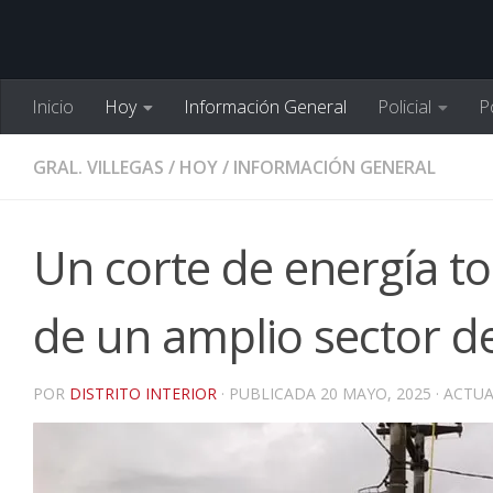
Inicio
Hoy
Información General
Policial
Po
GRAL. VILLEGAS
/
HOY
/
INFORMACIÓN GENERAL
Un corte de energía t
de un amplio sector de
POR
DISTRITO INTERIOR
· PUBLICADA
20 MAYO, 2025
· ACTU