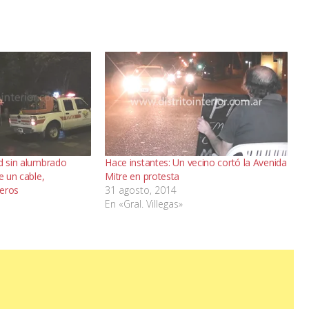
ad sin alumbrado
Hace instantes: Un vecino cortó la Avenida
e un cable,
Mitre en protesta
beros
31 agosto, 2014
En «Gral. Villegas»