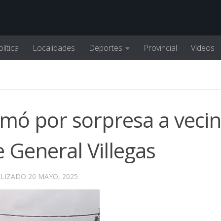
lítica
Localidades
Deportes
Provincial
Videos
omó por sorpresa a veci
 General Villegas
ALIZADO
20 MAYO, 2025