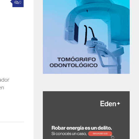
0
ador
en