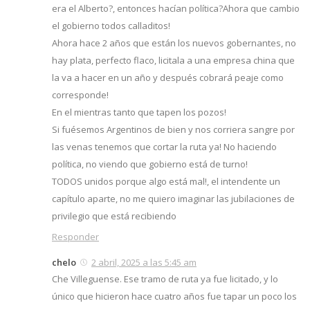
era el Alberto?, entonces hacían política?Ahora que cambio
el gobierno todos calladitos!
Ahora hace 2 años que están los nuevos gobernantes, no
hay plata, perfecto flaco, licitala a una empresa china que
la va a hacer en un año y después cobrará peaje como
corresponde!
En el mientras tanto que tapen los pozos!
Si fuésemos Argentinos de bien y nos corriera sangre por
las venas tenemos que cortar la ruta ya! No haciendo
política, no viendo que gobierno está de turno!
TODOS unidos porque algo está mal!, el intendente un
capítulo aparte, no me quiero imaginar las jubilaciones de
privilegio que está recibiendo
Responder
chelo
2 abril, 2025 a las 5:45 am
Che Villeguense. Ese tramo de ruta ya fue licitado, y lo
único que hicieron hace cuatro años fue tapar un poco los