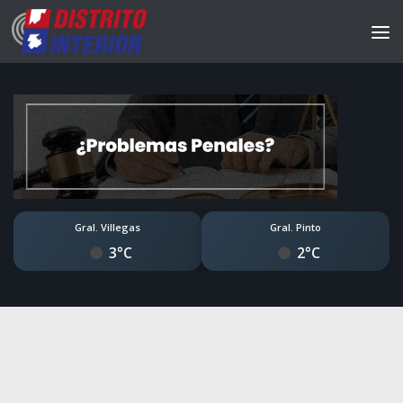
Gral. Villegas
Gral. Pinto
3°C
2°C