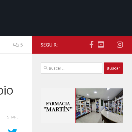
5
SEGUIR:
Buscar:
pio
SHARE