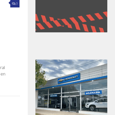
3
ral
 en