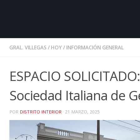
GRAL. VILLEGAS
/
HOY
/
INFORMACIÓN GENERAL
ESPACIO SOLICITADO: C
Sociedad Italiana de G
POR
DISTRITO INTERIOR
·
21 MARZO, 2025