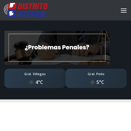
Gral. Villegas
Gral. Pinto
4°C
5°C