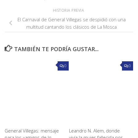
HISTORIA PREVIA
El Carnaval de General Villegas se despidió con una
multitud cantando los clásicos de La Mosca
TAMBIÉN TE PODRÍA GUSTAR...
0
0
General Villegas: mensaje
Leandro N. Alem, donde
para los «amigos de lo
vivía la mujer fallecida por