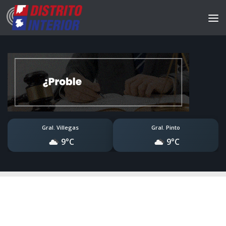
Gral. Villegas
Gral. Pinto
9°C
9°C