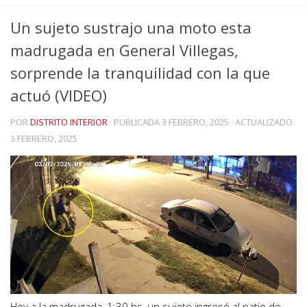
Un sujeto sustrajo una moto esta
madrugada en General Villegas,
sorprende la tranquilidad con la que
actuó (VIDEO)
POR
DISTRITO INTERIOR
· PUBLICADA
3 FEBRERO, 2025
· ACTUALIZADO
3 FEBRERO, 2025
Hoy a la madrugada, 1:30 hs, un sujeto ingresó al patio de