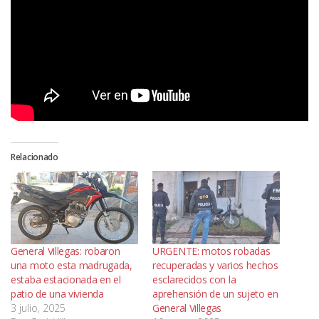
Relacionado
General Villegas: robaron
URGENTE: motos robadas
una moto esta madrugada,
recuperadas y varios hechos
estaba estacionada en el
esclarecidos con la
patio de una vivienda
aprehensión de un sujeto en
3 julio, 2025
General Villegas