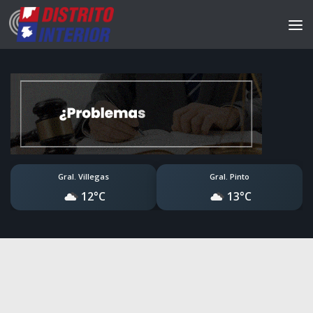
Gral. Villegas
Gral. Pinto
12°C
13°C