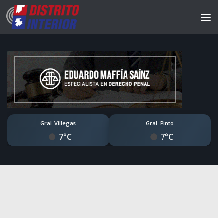
Gral. Villegas
Gral. Pinto
7°C
7°C