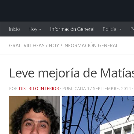
Inicio
Hoy
Información General
Policial
Po
GRAL. VILLEGAS
/
HOY
/
INFORMACIÓN GENERAL
Leve mejoría de Matía
POR
DISTRITO INTERIOR
· PUBLICADA
17 SEPTIEMBRE, 2014
·