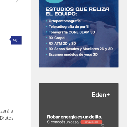
3
zará a
 Brutos