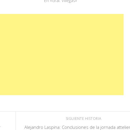
En «Gral. Villegas»
SIGUIENTE HISTORIA
r
Alejandro Laspina: Conclusiones de la jornada attelie