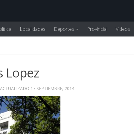
lítica
Localidades
Deportes
Provincial
Videos
s Lopez
 ACTUALIZADO
17 SEPTIEMBRE, 2014