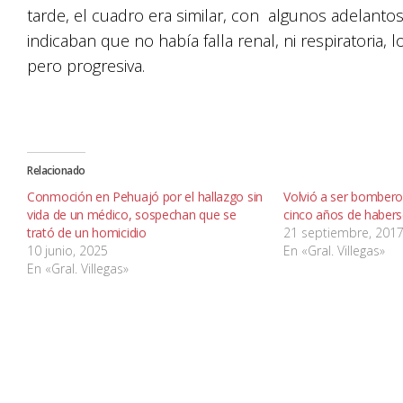
tarde, el cuadro era similar, con algunos adelanto
indicaban que no había falla renal, ni respiratoria
pero progresiva.
Relacionado
Conmoción en Pehuajó por el hallazgo sin
Volvió a ser bombero
vida de un médico, sospechan que se
cinco años de habers
trató de un homicidio
21 septiembre, 201
10 junio, 2025
En «Gral. Villegas»
En «Gral. Villegas»