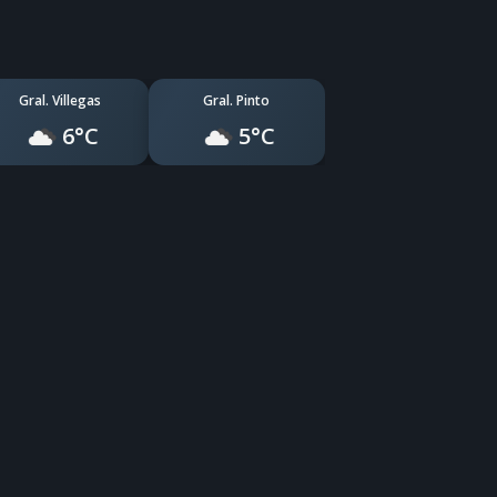
Gral. Villegas
Gral. Pinto
6°C
5°C