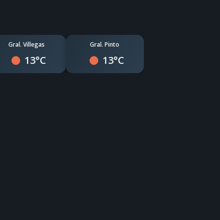
Gral. Villegas
Gral. Pinto
13°C
13°C