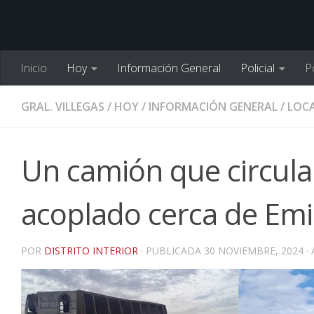
Inicio
Hoy
Información General
Policial
Po
GRAL. VILLEGAS
/
HOY
/
INFORMACIÓN GENERAL
/
LOCA
Un camión que circula
acoplado cerca de Emi
POR
DISTRITO INTERIOR
· PUBLICADA
30 NOVIEMBRE, 2024
·