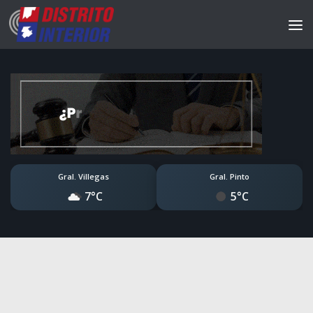
Gral. Villegas
Gral. Pinto
7°C
5°C