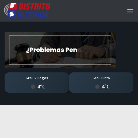
Gral. Villegas
Gral. Pinto
4°C
4°C