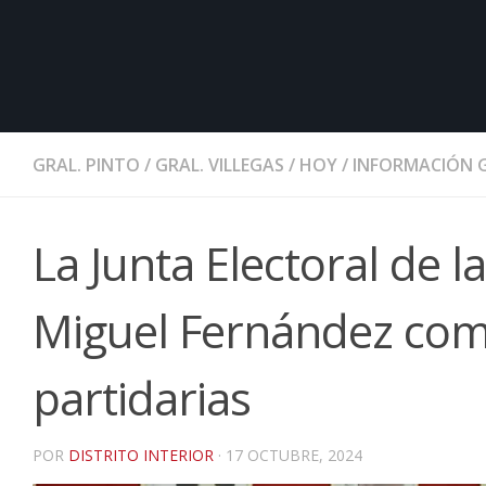
GRAL. PINTO
/
GRAL. VILLEGAS
/
HOY
/
INFORMACIÓN 
La Junta Electoral de l
Miguel Fernández com
partidarias
POR
DISTRITO INTERIOR
·
17 OCTUBRE, 2024