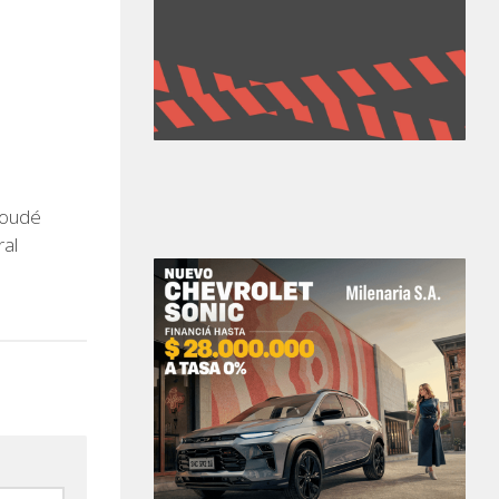
roudé
ral