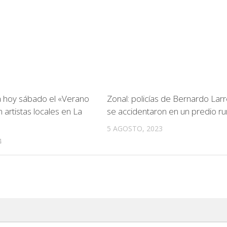
za hoy sábado el «Verano
Zonal: policías de Bernardo Lar
n artistas locales en La
se accidentaron en un predio ru
)
5 AGOSTO, 2023
4