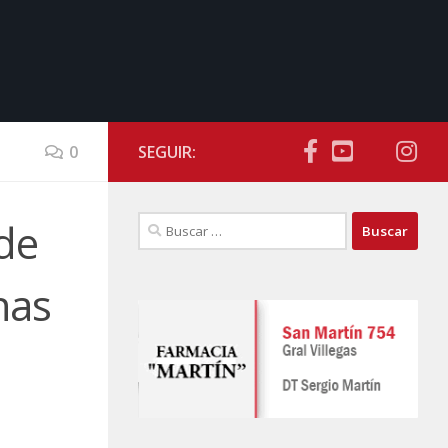
0
SEGUIR:
Buscar:
 de
nas