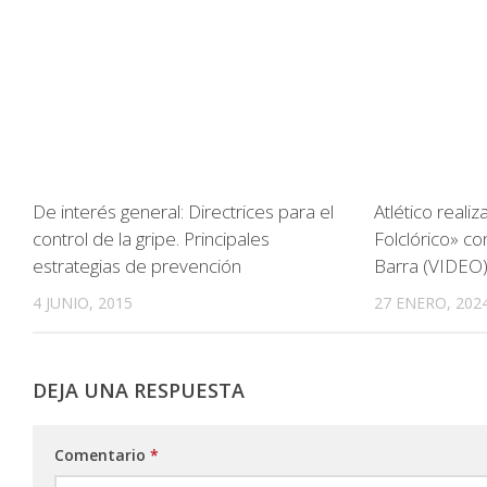
De interés general: Directrices para el
Atlético reali
control de la gripe. Principales
Folclórico» co
estrategias de prevención
Barra (VIDEO
4 JUNIO, 2015
27 ENERO, 202
DEJA UNA RESPUESTA
Comentario
*