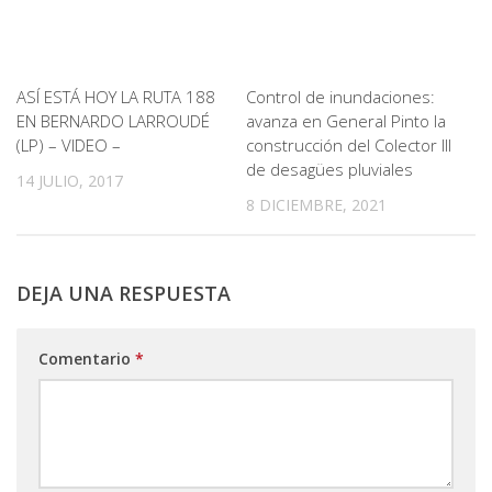
ASÍ ESTÁ HOY LA RUTA 188
Control de inundaciones:
EN BERNARDO LARROUDÉ
avanza en General Pinto la
(LP) – VIDEO –
construcción del Colector III
de desagües pluviales
14 JULIO, 2017
8 DICIEMBRE, 2021
DEJA UNA RESPUESTA
Comentario
*