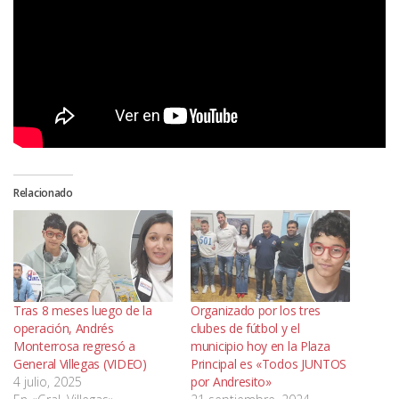
Relacionado
Tras 8 meses luego de la
Organizado por los tres
operación, Andrés
clubes de fútbol y el
Monterrosa regresó a
municipio hoy en la Plaza
General Villegas (VIDEO)
Principal es «Todos JUNTOS
4 julio, 2025
por Andresito»