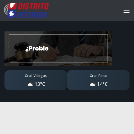
Gral. Villegas
Gral. Pinto
13°C
14°C