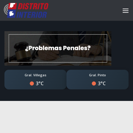
Gral. Villegas
Gral. Pinto
3°C
3°C