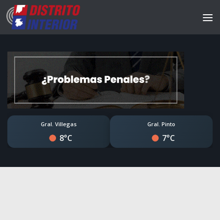
Gral. Villegas
Gral. Pinto
8°C
7°C