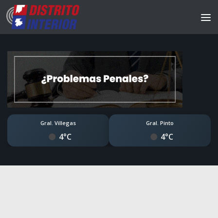
Gral. Villegas
Gral. Pinto
4°C
4°C