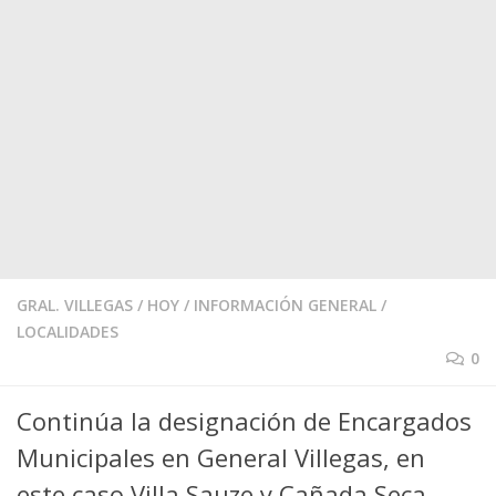
GRAL. VILLEGAS
/
HOY
/
INFORMACIÓN GENERAL
/
LOCALIDADES
0
Continúa la designación de Encargados
Municipales en General Villegas, en
este caso Villa Sauze y Cañada Seca