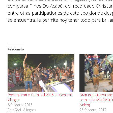
comparsa Filhos Do Acapú, del recordado Christian
entre otras participaciones de este tipo donde des
se encuentra, le permite hoy tener todo para brilla
Relacionado
Presentaron el Carnaval 2015 en General
Gran expectativa por 
Villegas
comparsa Marí Marí e
6 febrero, 2015
(video)
En «Gral. Villegas»
25 febrero, 2017