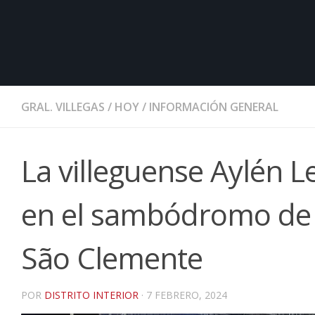
GRAL. VILLEGAS
/
HOY
/
INFORMACIÓN GENERAL
La villeguense Aylén 
en el sambódromo de R
São Clemente
POR
DISTRITO INTERIOR
·
7 FEBRERO, 2024