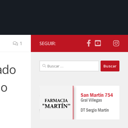
1
SEGUIR:
Buscar:
ado
do