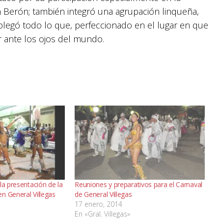
 Berón; también integró una agrupación linqueña,
plegó todo lo que, perfeccionado en el lugar en que
r ante los ojos del mundo.
la presentación de la
Reuniones y preparativos para el Carnaval
n General Villegas
de General Villegas
17 enero, 2014
En «Gral. Villegas»