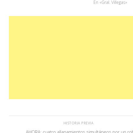
En «Gral. Villegas»
HISTORIA PREVIA
AHORA: cuatro allanamientos simultáneos por un ro