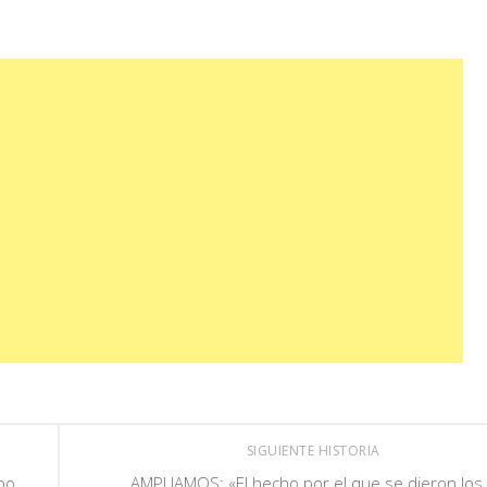
SIGUIENTE HISTORIA
bo
AMPLIAMOS: «El hecho por el que se dieron los