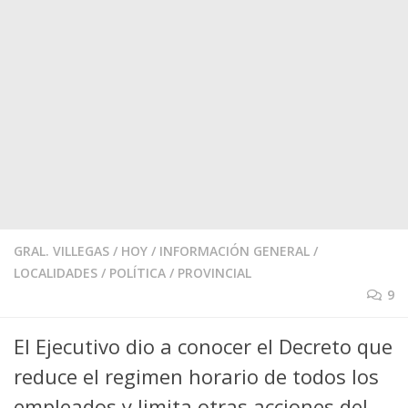
GRAL. VILLEGAS
/
HOY
/
INFORMACIÓN GENERAL
/
LOCALIDADES
/
POLÍTICA
/
PROVINCIAL
9
El Ejecutivo dio a conocer el Decreto que
reduce el regimen horario de todos los
empleados y limita otras acciones del