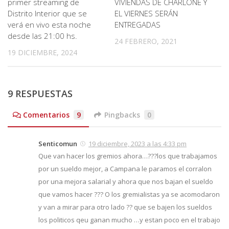
primer streaming de
VIVIENDAS DE CHARLONE Y
Distrito Interior que se
EL VIERNES SERÁN
verá en vivo esta noche
ENTREGADAS
desde las 21:00 hs.
24 FEBRERO, 2021
19 DICIEMBRE, 2024
9 RESPUESTAS
Comentarios
9
Pingbacks
0
Senticomun
19 diciembre, 2023 a las 4:33 pm
Que van hacer los gremios ahora…???los que trabajamos
por un sueldo mejor, a Campana le paramos el corralon
por una mejora salarial y ahora que nos bajan el sueldo
que vamos hacer ??? O los gremialistas ya se acomodaron
y van a mirar para otro lado ?? que se bajen los sueldos
los politicos qeu ganan mucho …y estan poco en el trabajo