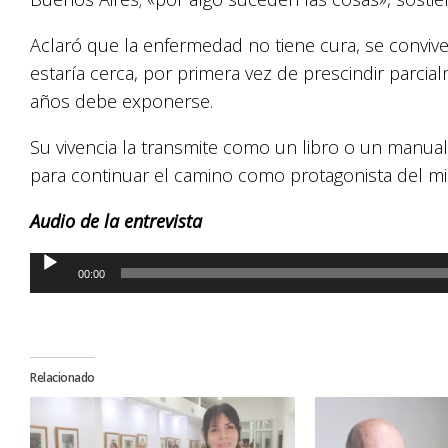
Aclaró que la enfermedad no tiene cura, se convive 
estaría cerca, por primera vez de prescindir parci
años debe exponerse.
Su vivencia la transmite como un libro o un manua
para continuar el camino como protagonista del
Audio de la entrevista
Reproductor
00:00
de
audio
Relacionado