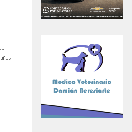
del
 años