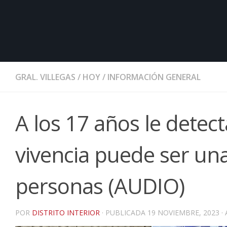
GRAL. VILLEGAS
/
HOY
/
INFORMACIÓN GENERAL
A los 17 años le detec
vivencia puede ser u
personas (AUDIO)
POR
DISTRITO INTERIOR
· PUBLICADA
19 NOVIEMBRE, 2023
·