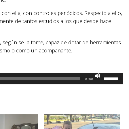
con ella, con controles periódicos. Respecto a ello,
almente de tantos estudios a los que desde hace
l, según se la tome, capaz de dotar de herramientas
 mismo o como un acompañante.
Utiliza
00:00
las
teclas
de
flecha
arriba/abaj
para