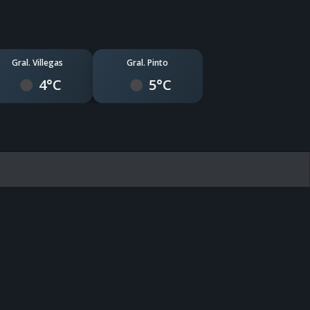
Gral. Villegas
Gral. Pinto
4°C
5°C