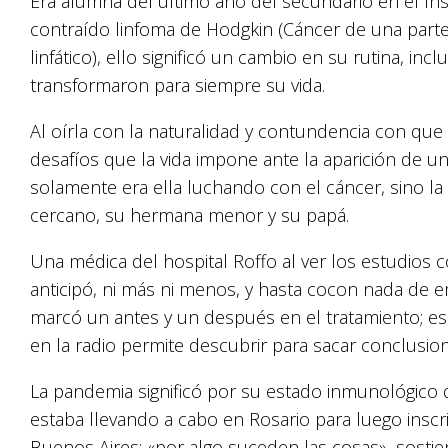
Era alumna del último año del secundario en el I
contraído linfoma de Hodgkin (Cáncer de una part
linfático), ello significó un cambio en su rutina, in
transformaron para siempre su vida.
Al oírla con la naturalidad y contundencia con que re
desafíos que la vida impone ante la aparición de 
solamente era ella luchando con el cáncer, sino 
cercano, su hermana menor y su papá.
Una médica del hospital Roffo al ver los estudios c
anticipó, ni más ni menos, y hasta cocon nada de e
marcó un antes y un después en el tratamiento; es 
en la radio permite descubrir para sacar conclusio
La pandemia significó por su estado inmunológico 
estaba llevando a cabo en Rosario para luego inscrib
Buenos Aires; «por algo suceden las cosas», sostie