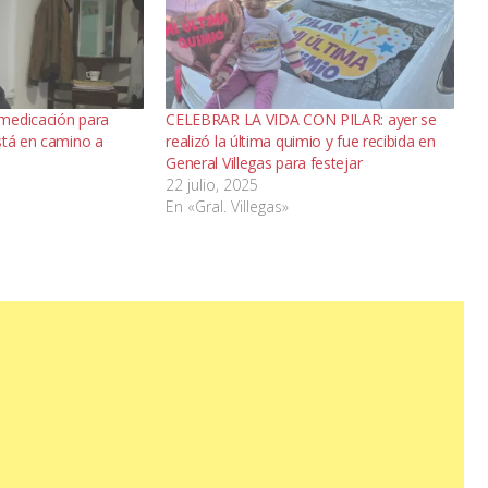
aumentar
o
disminuir
el
medicación para
CELEBRAR LA VIDA CON PILAR: ayer se
volumen.
stá en camino a
realizó la última quimio y fue recibida en
General Villegas para festejar
22 julio, 2025
En «Gral. Villegas»