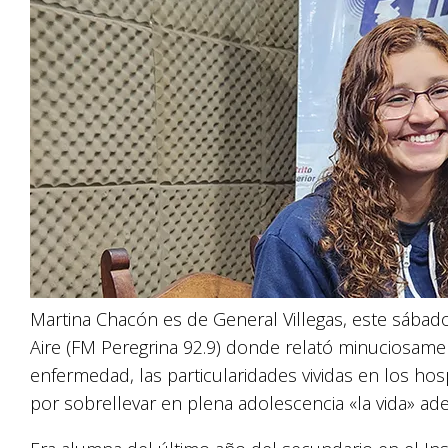
Martina Chacón es de General Villegas, este sábado
Aire (FM Peregrina 92.9) donde relató minuciosame
enfermedad, las particularidades vividas en los hosp
por sobrellevar en plena adolescencia «la vida» ade