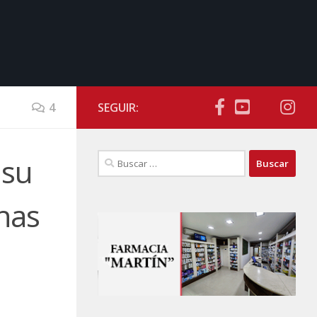
4
SEGUIR:
Buscar:
 su
has