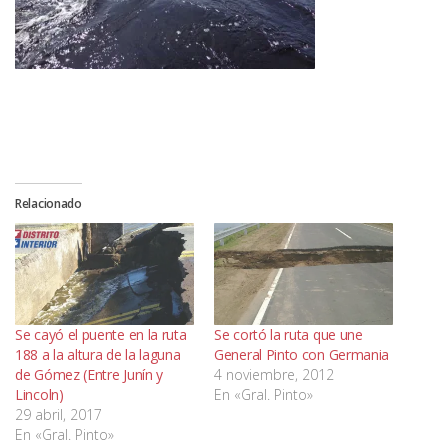
Relacionado
Se cayó el puente en la ruta
Se cortó la ruta que une
188 a la altura de la laguna
General Pinto con Germania
de Gómez (Entre Junín y
4 noviembre, 2012
Lincoln)
En «Gral. Pinto»
29 abril, 2017
En «Gral. Pinto»