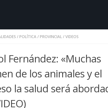
LIDADES
/
POLÍTICA
/
PROVINCIAL
/
VIDEOS
Sol Fernández: «Muchas
n de los animales y el
so la salud será aborda
VIDEO)