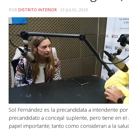
POR
DISTRITO INTERIOR
·
23 JULIO, 2023
Sol Fernández es la precandidata a intendente por 
precandidato a concejal suplente, pero tiene en e
papel importante; tanto como consideran a la salud