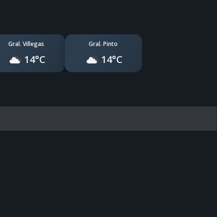
Gral. Villegas
Gral. Pinto
14°C
14°C