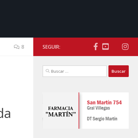
8
SEGUIR:
Buscar:
da