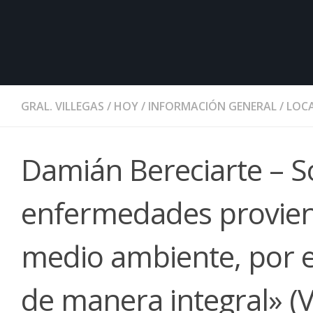
GRAL. VILLEGAS
/
HOY
/
INFORMACIÓN GENERAL
/
LOCA
Damián Bereciarte – 
enfermedades proviene
medio ambiente, por e
de manera integral» (