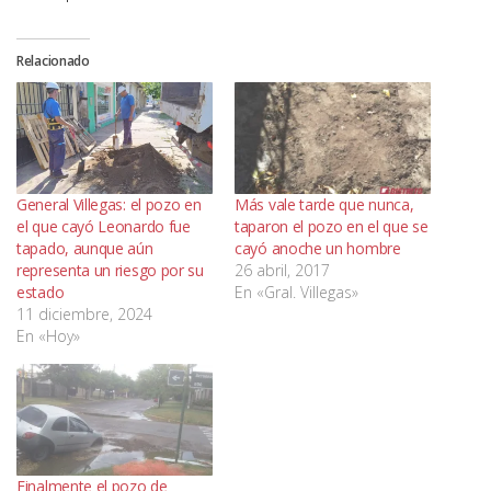
Relacionado
General Villegas: el pozo en
Más vale tarde que nunca,
el que cayó Leonardo fue
taparon el pozo en el que se
tapado, aunque aún
cayó anoche un hombre
representa un riesgo por su
26 abril, 2017
estado
En «Gral. Villegas»
11 diciembre, 2024
En «Hoy»
Finalmente el pozo de