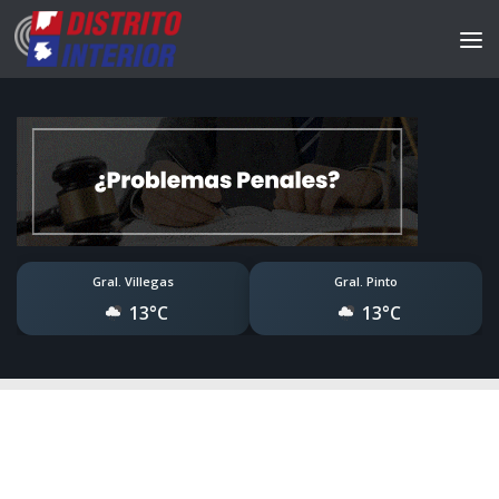
Gral. Villegas
Gral. Pinto
13°C
13°C