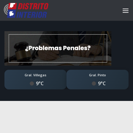
Gral. Villegas
Gral. Pinto
9°C
9°C