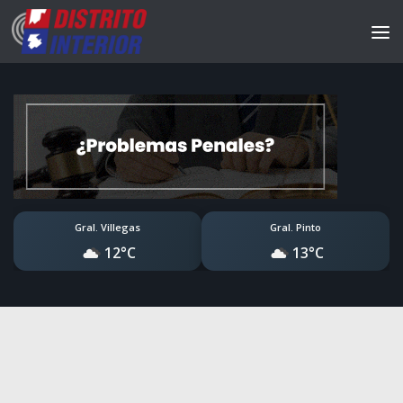
Gral. Villegas
Gral. Pinto
12°C
13°C