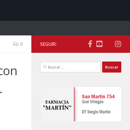
0
SEGUIR:
Buscar:
con
.