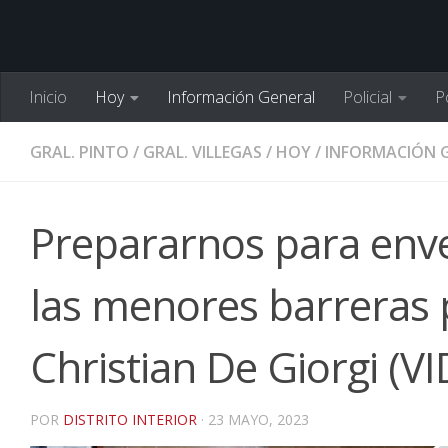
Inicio
Hoy
Información General
Policial
Po
GRAL. PINTO
/
GRAL. VILLEGAS
/
HOY
/
INFORMACIÓN 
Prepararnos para enve
las menores barreras p
Christian De Giorgi (V
POR
DISTRITO INTERIOR
·
23 MAYO, 2023