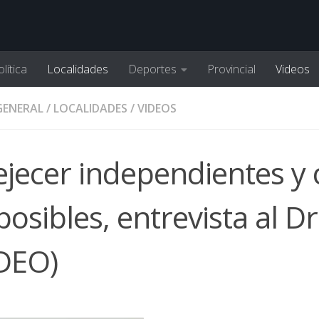
lítica
Localidades
Deportes
Provincial
Videos
GENERAL
/
LOCALIDADES
/
VIDEOS
jecer independientes y 
osibles, entrevista al Dr
IDEO)