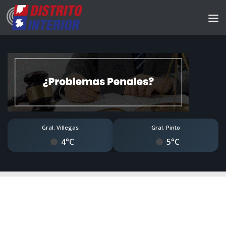
Gral. Villegas
Gral. Pinto
4°C
5°C