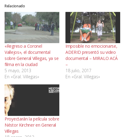
Relacionado
«Regreso a Coronel
Imposible no emocionarse,
Vallejos», el documental
ADERID presentó su video
sobre General Villegas, ya se
documental – MIRALO ACÁ
filma en la ciudad
–
5 mayo, 2013
18 julio, 2017
En «Gral. Villegas»
En «Gral. Villegas»
Proyectarán la película sobre
Néstor Kirchner en General
Villegas