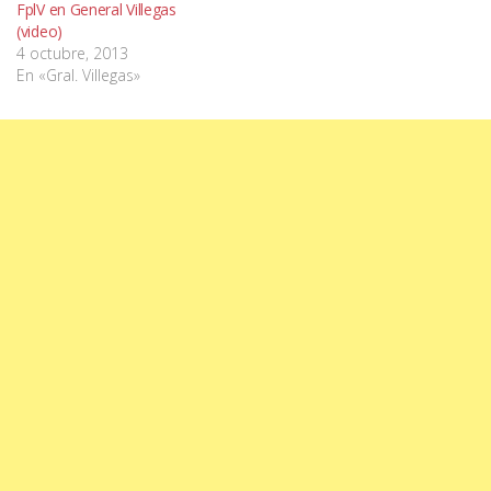
FplV en General Villegas
(video)
4 octubre, 2013
En «Gral. Villegas»