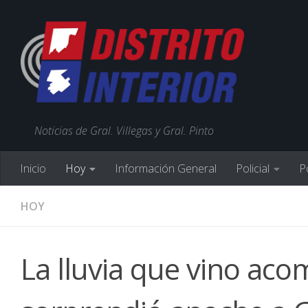
Noticias de Gral. Villegas y Gral. Pinto
Inicio
Hoy
Información General
Policial
Po
HOY
La lluvia que vino ac