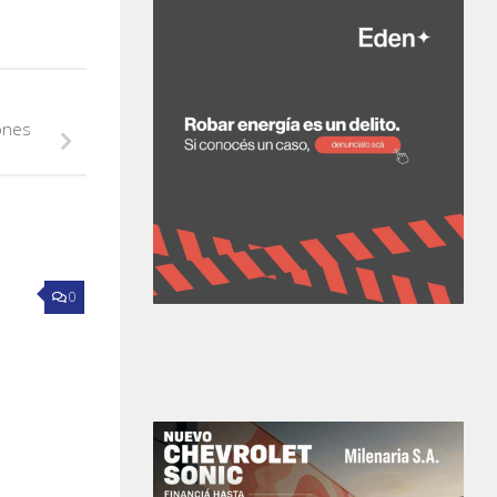
ones
0