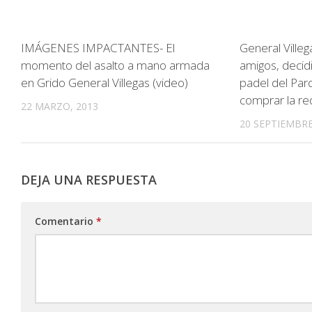
IMÁGENES IMPACTANTES- El
General Villeg
momento del asalto a mano armada
amigos, decid
en Grido General Villegas (video)
padel del Par
comprar la re
22 MARZO, 2013
20 SEPTIEMBRE
DEJA UNA RESPUESTA
Comentario
*