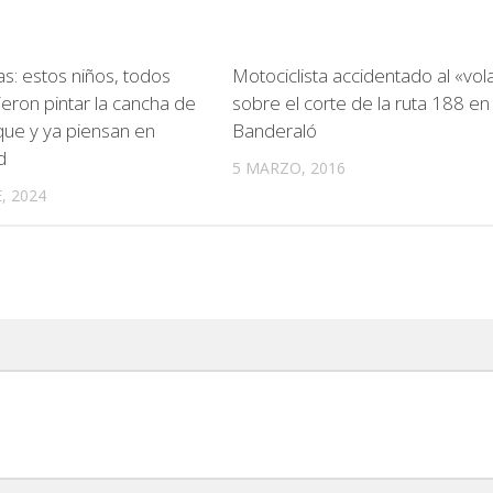
as: estos niños, todos
Motociclista accidentado al «vol
ieron pintar la cancha de
sobre el corte de la ruta 188 en
que y ya piensan en
Banderaló
d
5 MARZO, 2016
, 2024