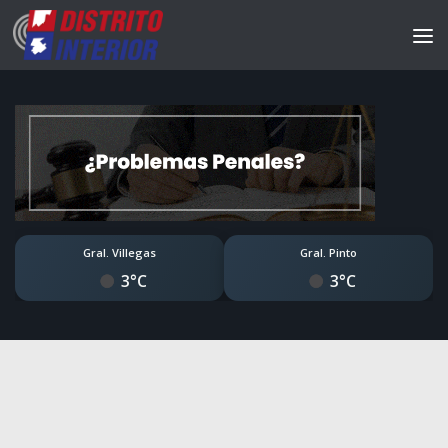
Gral. Villegas
Gral. Pinto
3°C
3°C