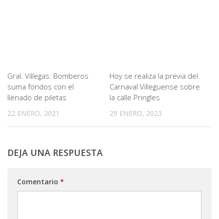
Gral. Villegas: Bomberos
Hoy se realiza la previa del
suma fondos con el
Carnaval Villeguense sobre
llenado de piletas
la calle Pringles
22 ENERO, 2021
29 ENERO, 2023
DEJA UNA RESPUESTA
Comentario
*