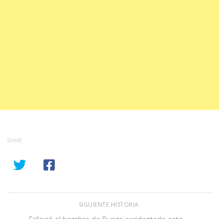
SHARE
SIGUIENTE HISTORIA
Falleció el hombre de Bunge accidentado este