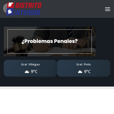
Gral. Villegas
Gral. Pinto
9°C
9°C