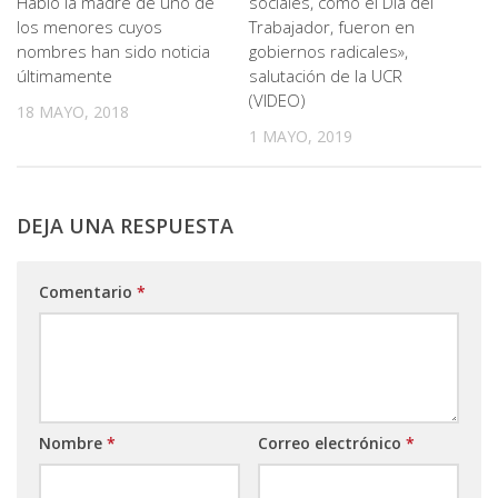
Habló la madre de uno de
sociales, como el Día del
los menores cuyos
Trabajador, fueron en
nombres han sido noticia
gobiernos radicales»,
últimamente
salutación de la UCR
(VIDEO)
18 MAYO, 2018
1 MAYO, 2019
DEJA UNA RESPUESTA
Comentario
*
Nombre
*
Correo electrónico
*