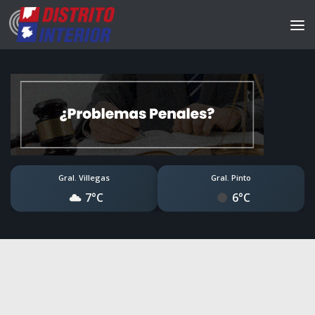
Gral. Villegas
Gral. Pinto
7°C
6°C