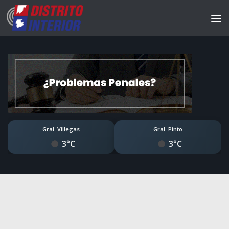
Gral. Villegas
Gral. Pinto
3°C
3°C