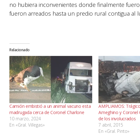
no hubiera inconvenientes donde finalmente fuer
fueron arreados hasta un predio rural contigua al lu
Relacionado
Camión embistió a un animal vacuno esta
AMPLIAMOS: Trágico 
madrugada cerca de Coronel Charlone
Ameghino y Coronel 
10 marzo, 2024
de los involucrados
En «Gral. Villegas»
7 abril, 2015
En «Gral. Pinto»