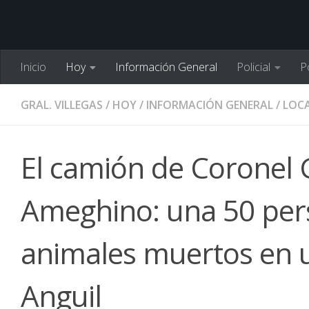
Inicio
Hoy
Información General
Policial
Po
GRAL. VILLEGAS
/
HOY
/
INFORMACIÓN GENERAL
/
LOCA
El camión de Coronel 
Ameghino: una 50 per
animales muertos en u
Anguil