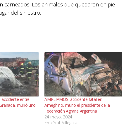
on carneados. Los animales que quedaron en pie
gar del siniestro.
accidente entre
AMPLIAMOS: accidente fatal en
Granada, murió uno
Ameghino, murió el presidente de la
Federación Agraria Argentina
24 mayo, 2024
En «Gral. Villegas»